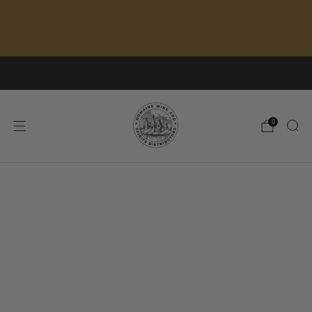
🍷 Free local delivery on orders over $150 |
Shop our latest arrivals
382 AVE DOMENECH, SAN JUAN, PR
0